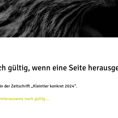
ch gültig, wenn eine Seite herausg
 der Zeitschrift „Kleintier konkret 2024“.
imtierausweis noch gültig …