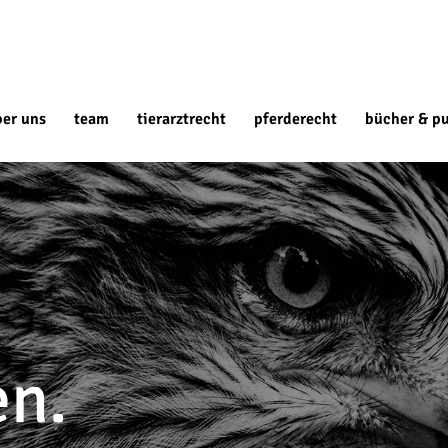
ber uns
team
tierarztrecht
pferderecht
bücher & pu
en.