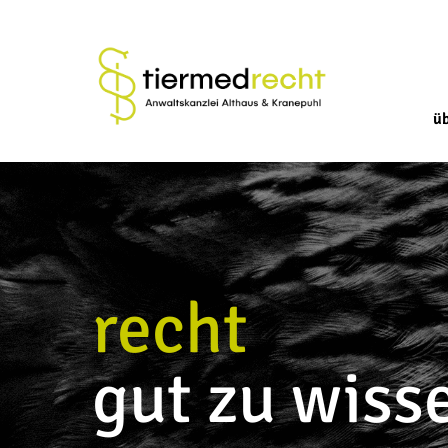
ü
recht
gut zu wiss