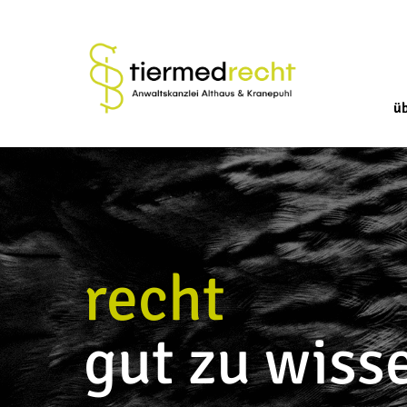
ü
recht
gut zu wiss