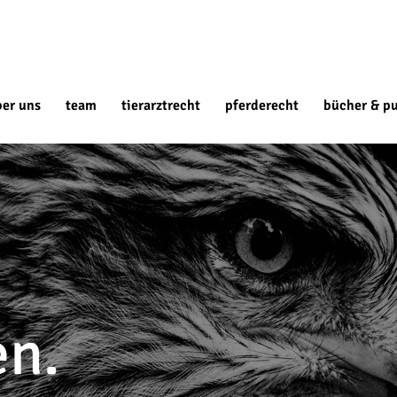
ber uns
team
tierarztrecht
pferderecht
bücher & pu
en.