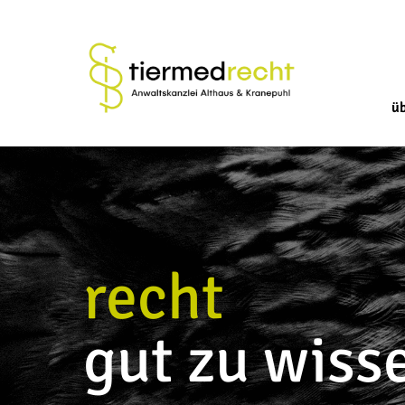
ü
recht
gut zu wiss