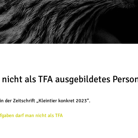
icht als TFA ausgebildetes Person
 der Zeitschrift „Kleintier konkret 2023“.
gaben darf man nicht als TFA