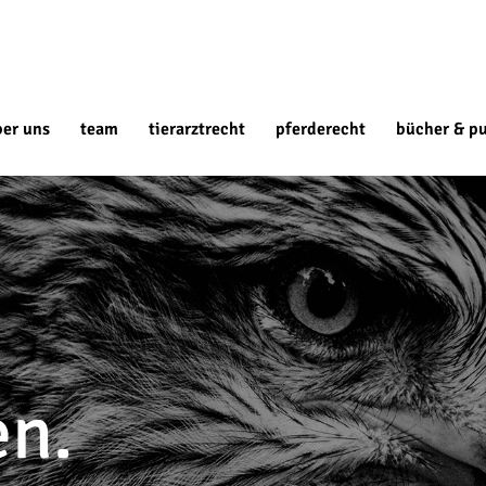
ber uns
team
tierarztrecht
pferderecht
bücher & pu
en.