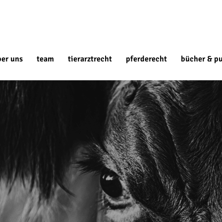
ber uns
team
tierarztrecht
pferderecht
bücher & pu
?