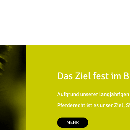
Das Ziel fest im B
Aufgrund unserer langjährigen 
Pferderecht ist es unser Ziel, 
MEHR