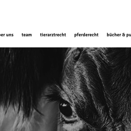
ber uns
team
tierarztrecht
pferderecht
bücher & pu
?